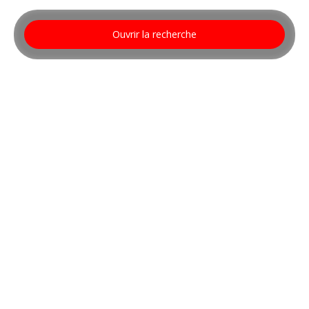
Ouvrir la recherche
Type d'offre
Location
Type de bien
Appartement
Localisation
Lépanges-sur-Vologne (88600)
Loyer max (€/mois)
Surface min (m²)
Rechercher