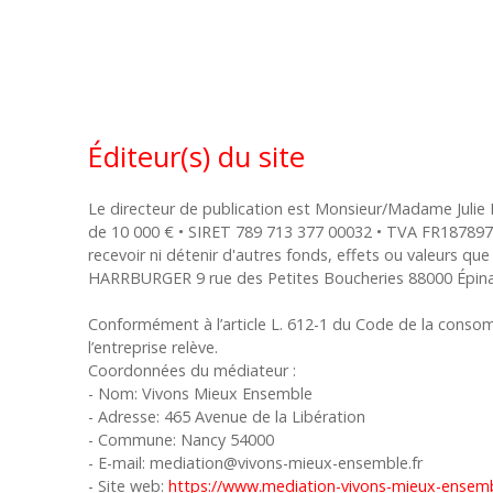
Éditeur(s) du site
Le directeur de publication est Monsieur/Madame Ju
de 10 000 € • SIRET 789 713 377 00032 • TVA FR1878971
recevoir ni détenir d'autres fonds, effets ou valeurs 
HARRBURGER 9 rue des Petites Boucheries 88000 Épina
Conformément à l’article L. 612-1 du Code de la consom
l’entreprise relève.
Coordonnées du médiateur :
- Nom: Vivons Mieux Ensemble
- Adresse: 465 Avenue de la Libération
- Commune: Nancy 54000
- E-mail: mediation@vivons-mieux-ensemble.fr
- Site web:
https://www.mediation-vivons-mieux-ensembl