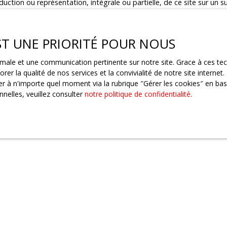
uction ou représentation, intégrale ou partielle, de ce site sur un s
e la société Netty.
EST UNE PRIORITÉ POUR NOUS
ointant vers d’autres sites internet indépendants. Ces liens ne cons
ptimale et une communication pertinente sur notre site. Grace à ces 
 Dès lors, l’éditeur du présent site ne saurait être tenu responsable
rer la qualité de nos services et la convivialité de notre site intern
 du présent site ne garantit pas la qualité permanente et continue d
 à n'importe quel moment via la rubrique ″Gérer les cookies″ en bas d
nelles, veuillez consulter
notre politique de confidentialité
.
ngagée en cas de force majeure ou de faits indépendants de sa volon
ales
 tout moment, les mentions légales du site. L’utilisation du site cons