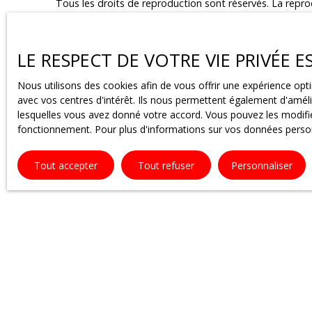
Tous les droits de reproduction sont réservés. La reprod
est formellement interdite sauf autorisation expresse d
Liens externes
LE RESPECT DE VOTRE VIE PRIVÉE 
Le site peut contenir des liens hypertextes externes, p
Nous utilisons des cookies afin de vous offrir une expérience o
entre ImmoD et les sociétés éditrices des sites externes.
avec vos centres d'intérêt. Ils nous permettent également d'amélio
tous éléments ou services présentés. En outre, l’éditeur
lesquelles vous avez donné votre accord. Vous pouvez les modifier
fonctionnement. Pour plus d'informations sur vos données person
Force majeure
Tout accepter
Tout refuser
Personnaliser
La responsabilité de l’éditeur du site ne pourra être e
Modifications des mentions lég
L’éditeur se réserve le droit de modifier, librement et à
Loi applicable
Le site agenceimmod.fr est régi par la loi française.