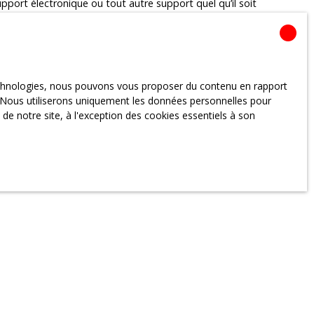
upport électronique ou tout autre support quel qu’il soit
tituent, en aucun cas, une approbation ou un partenariat
technologies, nous pouvons vous proposer du contenu en rapport
 de leurs contenus, leurs produits, leurs publicités ou
et. Nous utiliserons uniquement les données personnelles pour
u contenu de ces sites.
e notre site, à l'exception des cookies essentiels à son
té.
titue l’acceptation des mentions légales en vigueur.