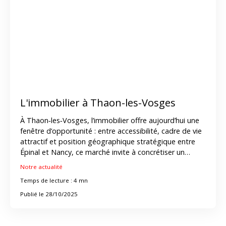
L'immobilier à Thaon-les-Vosges
À Thaon‑les‑Vosges, l’immobilier offre aujourd’hui une
fenêtre d’opportunité : entre accessibilité, cadre de vie
attractif et position géographique stratégique entre
Épinal et Nancy, ce marché invite à concrétiser un
projet immobilier à Thaon-les-Vosges. Que vous soyez
Notre actualité
acheteur, vendeur ou investisseur, comprendre les
Temps de lecture : 4 mn
dynamiques du marché immobilier à Thaon-les-Vosges
est essentiel pour réussir. Grâce à l’agence ImmoD,
Publié le 28/10/2025
experte et locale, vous bénéficiez d’un
accompagnement sur-mesure pour votre immobilier à