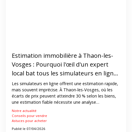
Estimation immobilière à Thaon-les-
Vosges : Pourquoi l'œil d'un expert
local bat tous les simulateurs en ligne
?
Les simulateurs en ligne offrent une estimation rapide,
mais souvent imprécise. À Thaon-les-Vosges, où les
écarts de prix peuvent atteindre 30 % selon les biens,
une estimation fiable nécessite une analyse
approfondie du marché local. Un expert immobilier
Notre actualité
prend en compte des critères essentiels ignorés par les
Conseils pour vendre
outils automatisés, comme l’état réel du bien ou son
Astuces pour acheter
environnement. Grâce à son expertise, ImmoD propose
Publié le 07/04/2026