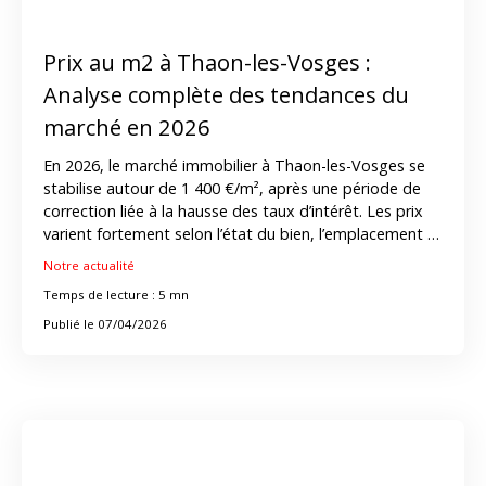
Prix au m2 à Thaon-les-Vosges :
Analyse complète des tendances du
marché en 2026
En 2026, le marché immobilier à Thaon-les-Vosges se
stabilise autour de 1 400 €/m², après une période de
correction liée à la hausse des taux d’intérêt. Les prix
varient fortement selon l’état du bien, l’emplacement et
les prestations. Les délais de vente restent
Notre actualité
raisonnables, à condition de proposer un bien au juste
Temps de lecture : 5 mn
prix. Le marché locatif offre également des
opportunités intéressantes pour les investisseurs. Dans
Publié le 07/04/2026
ce contexte, l’accompagnement d’une agence locale
comme ImmoD permet d’obtenir une estimation
précise et d’optimiser la réussite de son projet
immobilier.