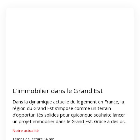
Thaon-les-Vosges.
L'immobilier dans le Grand Est
Dans la dynamique actuelle du logement en France, la
région du Grand Est s’impose comme un terrain
d’opportunités solides pour quiconque souhaite lancer
un projet immobilier dans le Grand Est. Grâce à des prix
au mètre carré parmi les plus accessibles du pays, une
Notre actualité
qualité de vie appréciée et des acteurs locaux
Temps de lecture : 4 mn