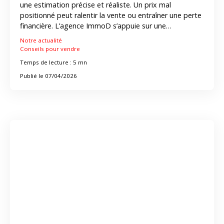
une estimation précise et réaliste. Un prix mal
positionné peut ralentir la vente ou entraîner une perte
financière. L’agence ImmoD s’appuie sur une
méthodologie rigoureuse combinant analyse de
Notre actualité
marché et expertise terrain pour déterminer le juste
Conseils pour vendre
prix. En prenant en compte les spécificités du bien et le
Temps de lecture : 5 mn
contexte local, elle optimise les délais de vente et
Publié le 07/04/2026
maximise la valeur du bien. Dans un marché plus
exigeant en 2026, l’accompagnement d’un
professionnel est devenu indispensable.