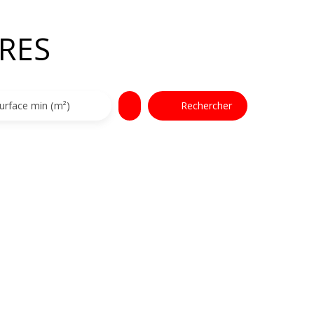
RES
urface min (m²)
Rechercher