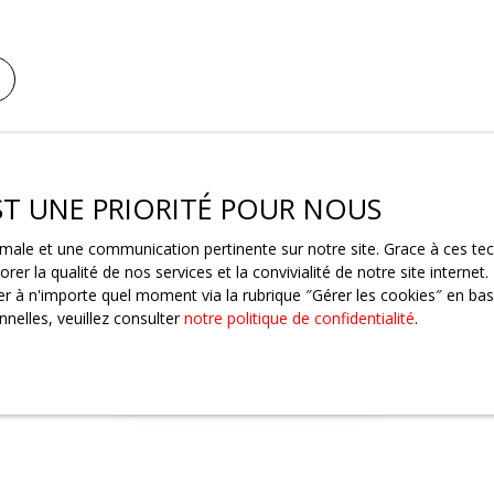
EST UNE PRIORITÉ POUR NOUS
ptimale et une communication pertinente sur notre site. Grace à ces 
rer la qualité de nos services et la convivialité de notre site intern
 à n'importe quel moment via la rubrique ″Gérer les cookies″ en bas d
nelles, veuillez consulter
notre politique de confidentialité
.
Aucun résultat