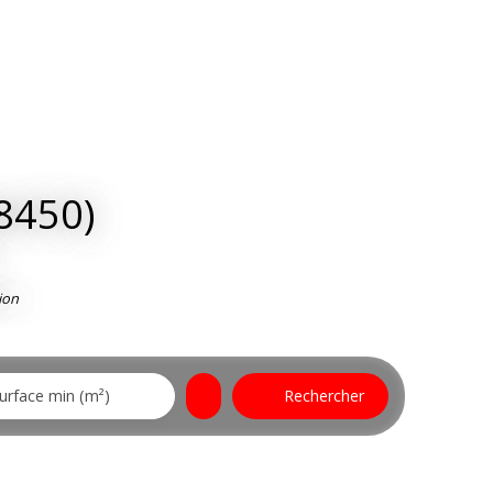
8450)
ion
urface min (m²)
Rechercher