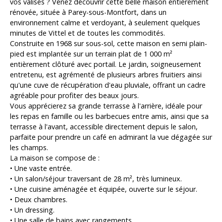
vos valises ? Venez découvrir cette belle maison entièrement
rénovée, située à Parey-sous-Montfort, dans un
environnement calme et verdoyant, à seulement quelques
minutes de Vittel et de toutes les commodités.
Construite en 1968 sur sous-sol, cette maison en semi plain-
pied est implantée sur un terrain plat de 1 000 m²
entièrement clôturé avec portail. Le jardin, soigneusement
entretenu, est agrémenté de plusieurs arbres fruitiers ainsi
qu'une cuve de récupération d'eau pluviale, offrant un cadre
agréable pour profiter des beaux jours.
Vous apprécierez sa grande terrasse à l'arrière, idéale pour
les repas en famille ou les barbecues entre amis, ainsi que sa
terrasse à l'avant, accessible directement depuis le salon,
parfaite pour prendre un café en admirant la vue dégagée sur
les champs.
La maison se compose de :
• Une vaste entrée.
• Un salon/séjour traversant de 28 m², très lumineux.
• Une cuisine aménagée et équipée, ouverte sur le séjour.
• Deux chambres.
• Un dressing.
• Une salle de bains avec rangements.