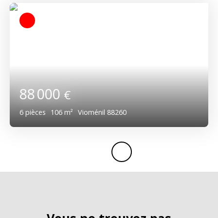
88 000
€
6
pièces
106
m²
Vioménil 88260
Vous ne trouvez pas