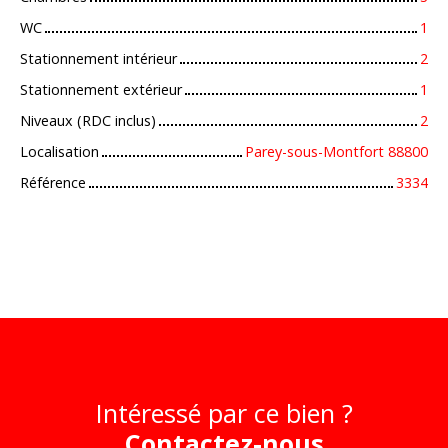
WC
1
Stationnement intérieur
2
Stationnement extérieur
1
Niveaux (RDC inclus)
2
Localisation
Parey-sous-Montfort 88800
Référence
3334
Intéressé par ce bien ?
Contactez-nous