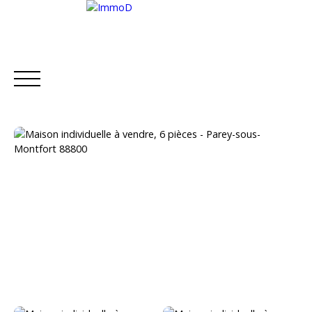
ACCUEIL
ACHETER
LOUER
METTRE EN L
Estimation
Être rappelé