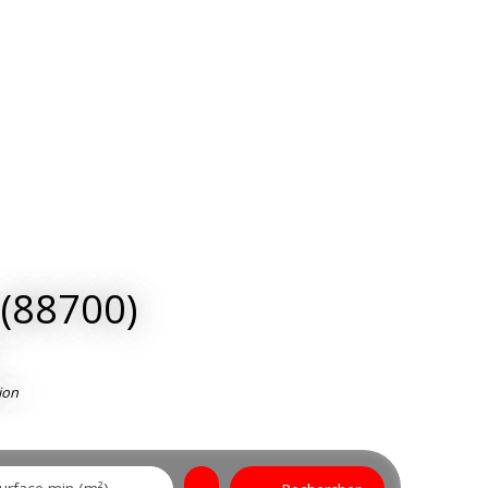
 (88700)
ion