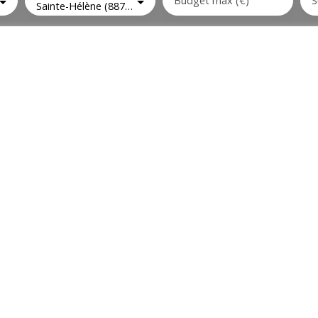
Budget max (€)
S
Sainte-Hélène (88700)