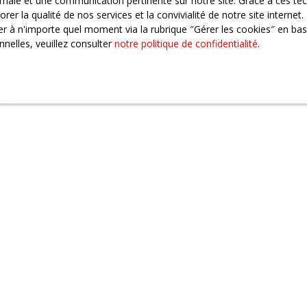
ptimale et une communication pertinente sur notre site. Grace à ces 
rer la qualité de nos services et la convivialité de notre site intern
 à n'importe quel moment via la rubrique ″Gérer les cookies″ en bas d
nelles, veuillez consulter
notre politique de confidentialité
.