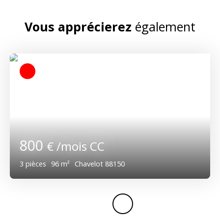
Vous apprécierez
également
800
€ /mois CC
3
pièces
96
m²
Chavelot 88150