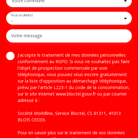
Votre commune
Vous souhaitez
-
Votre message
J'accepte le traitement de mes données personnelles
conformément au RGPD. Si vous ne souhaitez pas faire
l'objet de prospection commerciale par voie
téléphonique, vous pouvez vous inscrire gratuitement
sur la liste d'opposition au démarchage téléphonique,
prévu par l'article L223-1 du code de la consommation,
sur le site Internet www.bloctel.gouv.fr ou par courrier
adressé à :
Société Worldline, Service Bloctel, CS 61311, 41013
BLOIS CEDEX.
Pour en savoir plus sur le traitement de vos données