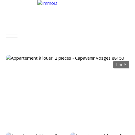
Loué
ACCUEIL
ACHETER
LOUER
METTRE EN L
Estimation
Être rappelé