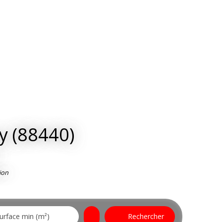
y (88440)
ion
urface min (m²)
Rechercher