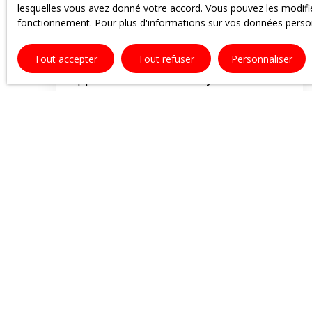
lesquelles vous avez donné votre accord. Vous pouvez les modifier
fonctionnement. Pour plus d'informations sur vos données person
Loué
Tout accepter
Tout refuser
Personnaliser
Appartement F3 Nomexy
3
pièces
87
m²
Nomexy 88440
A visiter sans tarder, appartement de type F3
de 86m², situé au 2ème étage d'un petit
immeuble. Entrée sur couloir desservant le
séjour, cuisine séparée équipée, deux grande
chambres, salle de bain et WC séparés. Grenier,
balcon, accès à l'extérieur commun. Loyer 510.
00 € + 40. 00 € de charges (OM, elec
communs, eau froide, ent chaudière).
Chauffage au gaz, disponible début février.
Contactez Julie au 07. 71. 20. 01. 75