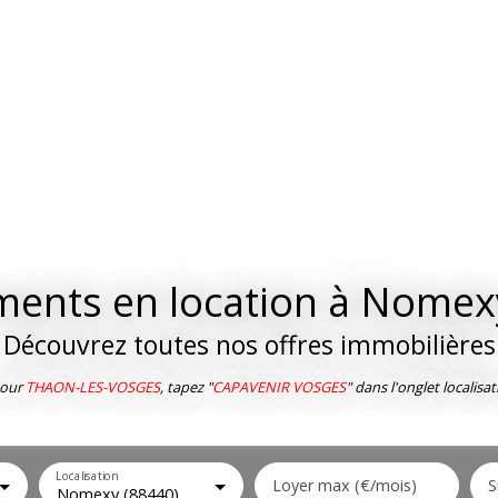
ents en location à Nomex
Découvrez toutes nos offres immobilières
our
THAON-LES-VOSGES
, tapez "
CAPAVENIR VOSGES
" dans l'onglet localisat
Localisation
Loyer max (€/mois)
S
Nomexy (88440)