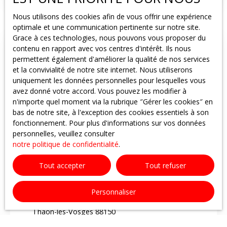
compose au rez-de-chaussée d'une pièce de vie
Nous utilisons des cookies afin de vous offrir une expérience
lumineuse avec cuisine équipée ouverte et un WC
optimale et une communication pertinente sur notre site.
indépendant. À l'étage, vous trouverez deux chambres
Grace à ces technologies, nous pouvons vous proposer du
ainsi qu'une salle d'eau fonctionnelle. À l'extérieur, un
contenu en rapport avec vos centres d'intérêt. Ils nous
Loué
terrain privatif vous permettra de profiter des beaux
permettent également d'améliorer la qualité de nos services
jours, de créer un espace détente ou un coin jardin
et la convivialité de notre site internet. Nous utiliserons
selon vos envies. Cette maison conviendra
uniquement les données personnelles pour lesquelles vous
parfaitement pour un jeune couple recherchant un bien
avez donné votre accord. Vous pouvez les modifier à
avec extérieur. Les atouts : Cuisine équipée2
n'importe quel moment via la rubrique ″Gérer les cookies″ en
chambresSalle d'eauTerrain privatifMaison facile à
bas de notre site, à l'exception des cookies essentiels à son
entretenirInformations pratiques :Chauffage au gaz de
fonctionnement. Pour plus d'informations sur vos données
villeLoyer 630 € + charges 15 €Disponible mi-juillet
personnelles, veuillez consulter
2026 Prendre rendez-vous Agence
Loué
notre politique de confidentialité
.
ImmoD - Votre partenaire immobilier depuis 2012
📞 Appelez-nous au 06 19 28 01 37 📧 Contactez-
Tout accepter
Tout refuser
nous par email : aurelien. humblot@immod. fr
Maison mitoyenne 1 côté à louer, 4 pièces -
Thaon-les-Vosges 88150
Personnaliser
4
pièces
73.46
m²
Thaon-les-Vosges 88150