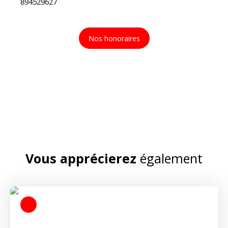
894529627
Nos honoraires
Vous apprécierez
également