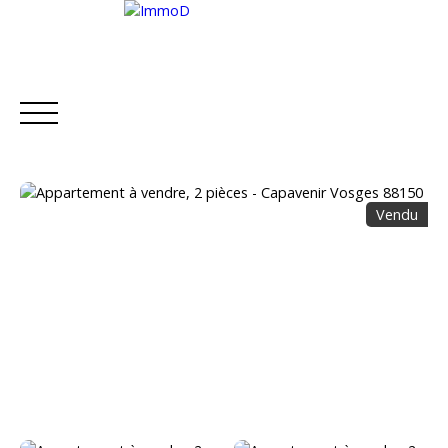
Vendu
ACCUEIL
ACHETER
LOUER
METTRE EN L
Estimation
Être rappelé