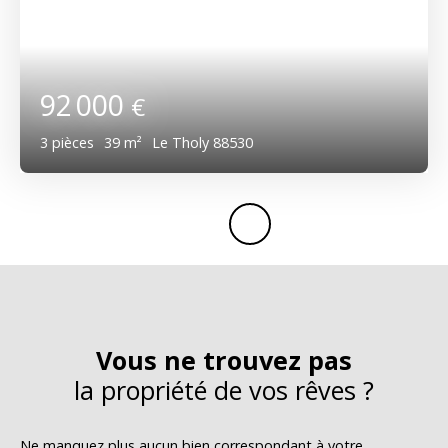
92 000
€
3
pièces
39
m²
Le Tholy 88530
Vous ne trouvez pas
la propriété de vos rêves ?
Ne manquez plus aucun bien correspondant à votre