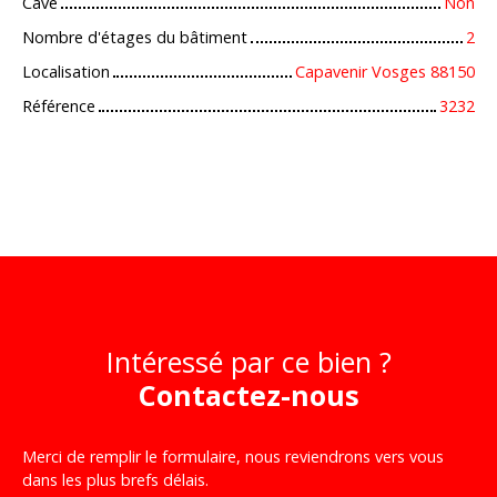
Cave
Non
Nombre d'étages du bâtiment
2
Localisation
Capavenir Vosges 88150
Référence
3232
Intéressé par ce bien ?
Contactez-nous
Merci de remplir le formulaire, nous reviendrons vers vous
dans les plus brefs délais.