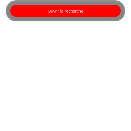
Ouvrir la recherche
Type d'offre
Vente
Type de bien
Fonds de commerce
Activités
Localisation
La Vôge-les-Bains (88240)
Budget max (€)
Rechercher