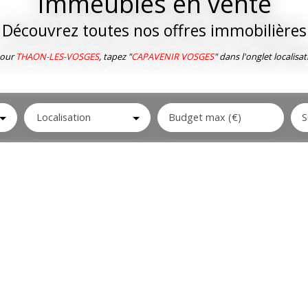
Immeubles en vente
Découvrez toutes nos offres immobilières
our
THAON-LES-VOSGES
, tapez "
CAPAVENIR VOSGES
" dans l'onglet localisat
Localisation
Budget max (€)
S