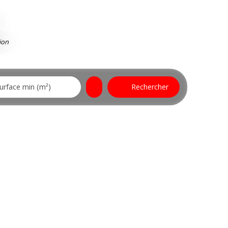
ion
urface min (m²)
Rechercher