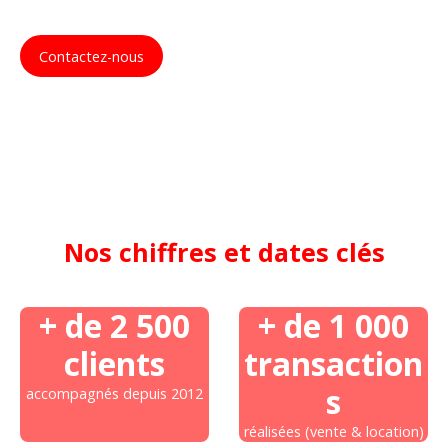
Contactez-nous
Nos chiffres et dates clés
+ de 2 500
+ de 1 000
clients
transaction
s
accompagnés depuis 2012
réalisées (vente & location)