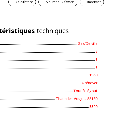
Calculatrice
Ajouter aux favoris
Imprimer
téristiques
techniques
Gaz/De ville
3
1
1
1960
A rénover
Tout à l'égout
Thaon-les-Vosges 88150
3320