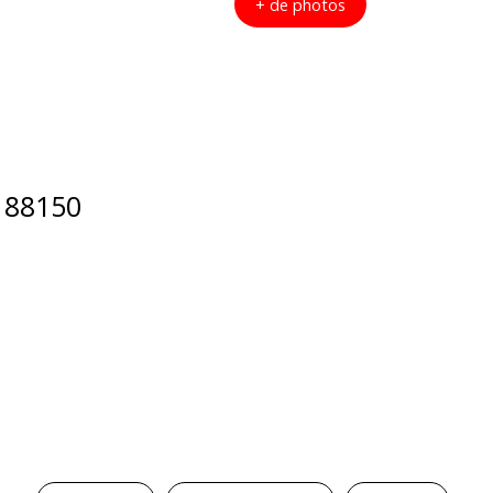
+ de photos
s 88150