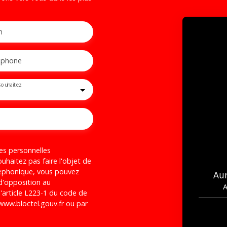
m
éphone
souhaitez
es personnelles
haitez pas faire l'objet de
léphonique, vous pouvez
Au
 d'opposition au
A
'article L223-1 du code de
 www.bloctel.gouv.fr ou par