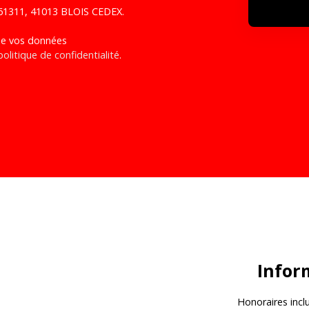
S 61311, 41013 BLOIS CEDEX.
 de vos données
politique de confidentialité
.
Infor
Honoraires incl