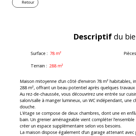
Retour
Descriptif
du bie
Surface
:
78
m²
Pièce
Terrain
:
288
m²
Maison mitoyenne d’un côté d’environ 78 m² habitables, i
288 m², offrant un beau potentiel après quelques travaux 
Au rez-de-chaussée, vous découvrirez une entrée sur cuisin
salon/salle à manger lumineux, un WC indépendant, une c
douche.
L’étage se compose de deux chambres, dont une en enfilad
bain. Un grenier aménageable vient compléter l’ensemble et
créer un espace supplémentaire selon vos besoins.
La maison dispose également d’un garage attenant avec p