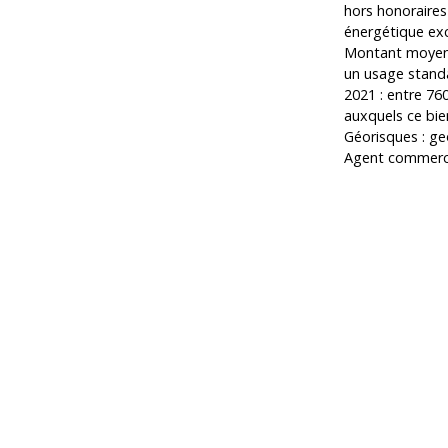
hors honoraire
énergétique exc
Montant moyen 
un usage standar
2021 : entre 760
auxquels ce bie
Géorisques : ge
Agent commercia