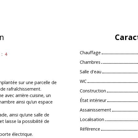
n
Carac
Chauffage
s
:
4
Chambres
Salle d'eau
WC
mplantée sur une parcelle de
de rafraîchissement.
Construction
e avec arrière-cuisine, un
État intérieur
hambre ainsi qu’un espace
Assainissement
e, ainsi qu’une salle de
Localisation
 laisse la possibilité de
Référence
orte électrique.