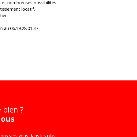
s et nombreuses possibilités
issement locatif.
tien.
n au 06.19.28.01.37
 bien ?
nous
rons vers vous dans les plus