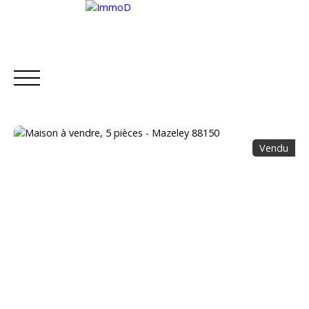
Vendu
ACCUEIL
ACHETER
LOUER
METTRE EN L
Estimation
Être rappelé