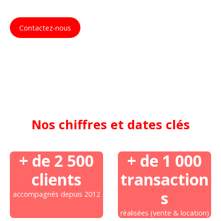
Contactez-nous
Nos chiffres et dates clés
+ de 2 500
+ de 1 000
clients
transaction
s
accompagnés depuis 2012
réalisées (vente & location)