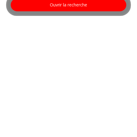
Ouvrir la recherche
Type d'offre
Vente
Type de bien
Maison
Localisation
Frain (88320)
Budget max (€)
Surface min (m²)
Rechercher