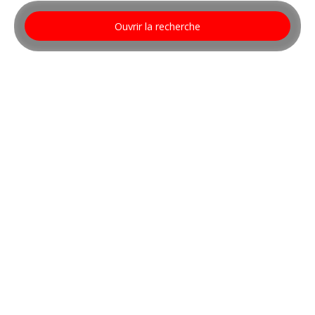
Ouvrir la recherche
Type d'offre
Vente
Type de bien
Maison
Localisation
Gruey-lès-Surance (88240)
Budget max (€)
Surface min (m²)
Rechercher