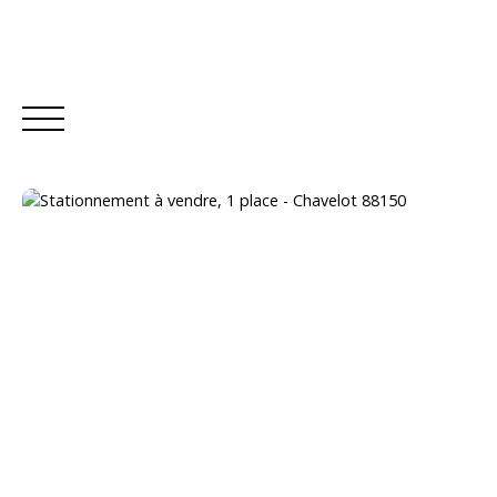
ACCUEIL
ACHETER
LOUER
Estimation
Être rappelé