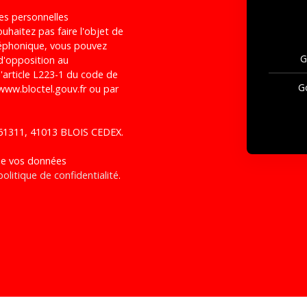
es personnelles
haitez pas faire l'objet de
léphonique, vous pouvez
G
 d'opposition au
'article L223-1 du code de
G
 www.bloctel.gouv.fr ou par
S 61311, 41013 BLOIS CEDEX.
 de vos données
politique de confidentialité
.