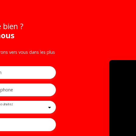
 bien ?
nous
rons vers vous dans les plus
m
éphone
souhaitez