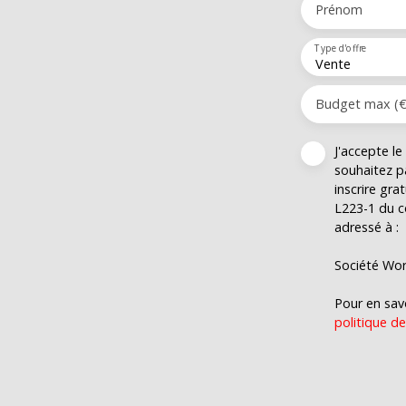
Prénom
Type d'offre
Vente
Budget max (€
J'accepte l
souhaitez p
inscrire gra
L223-1 du c
adressé à :
Société Wor
Pour en savo
politique de