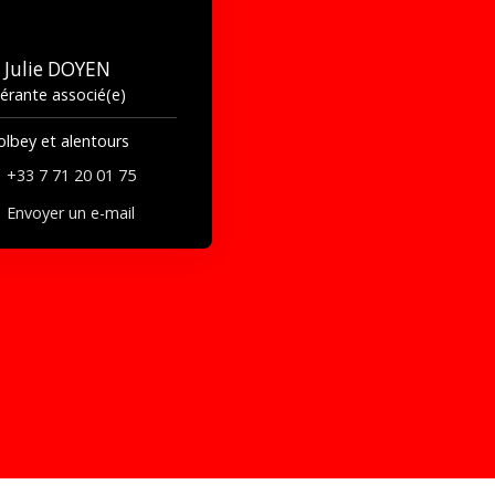
Julie DOYEN
érante associé(e)
olbey et alentours
+33 7 71 20 01 75
Envoyer un e-mail