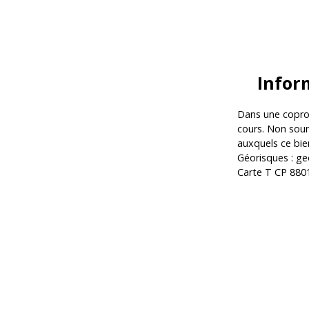
Infor
Dans une coprop
cours. Non soum
auxquels ce bie
Géorisques : ge
Carte T CP 880