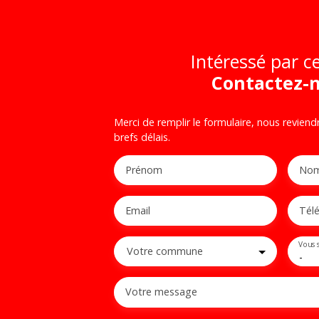
Intéressé par ce
Contactez-
Merci de remplir le formulaire, nous reviend
brefs délais.
Prénom
No
Email
Tél
Vous 
Votre commune
-
Votre message