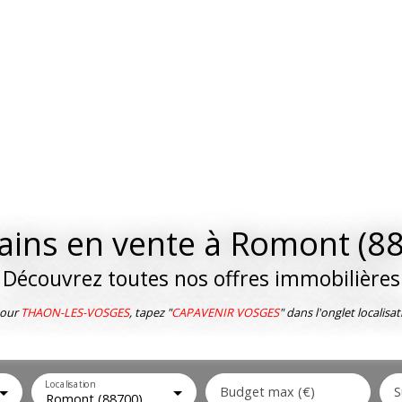
ains en vente à Romont (8
Découvrez toutes nos offres immobilières
our
THAON-LES-VOSGES
, tapez "
CAPAVENIR VOSGES
" dans l'onglet localisat
Localisation
Budget max (€)
S
Romont (88700)