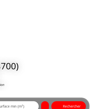
8700)
ion
urface min (m²)
Rechercher