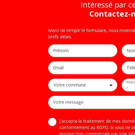
Intéressé par ce
Contactez-
Merci de remplir le formulaire, nous reviend
brefs délais.
Prénom
No
Email
Tél
Vous 
Votre commune
-
Votre message
J'accepte le traitement de mes donné
conformément au RGPD. Si vous ne sou
prospection commerciale par voie té