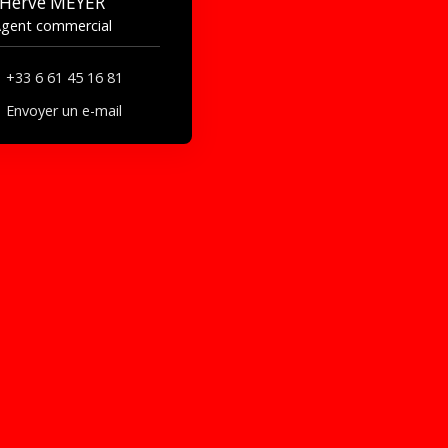
Hervé MEYER
gent commercial
+33 6 61 45 16 81
Envoyer un e-mail