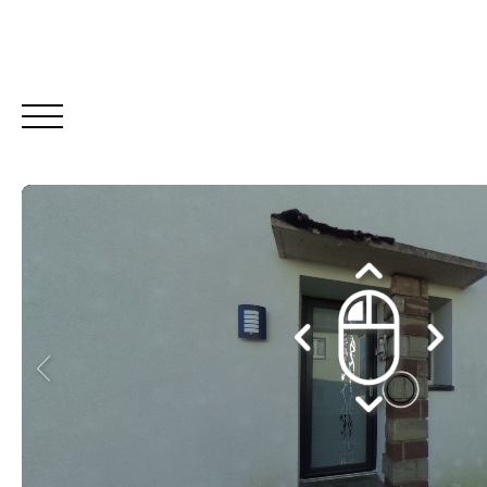
ACCUEIL
ACHETER
LOUER
Estimation
Être rappelé