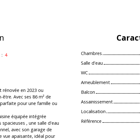
n
Carac
Chambres
s
:
4
Salle d'eau
WC
Ameublement
nt rénovée en 2023 ou
Balcon
n-être. Avec ses 86 m² de
Assainissement
 parfaite pour une famille ou
Localisation
isine équipée intégrée
Référence
 spacieuses , une salle d'eau
onnel, avec son garage de
e vue apaisante, idéal pour