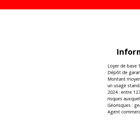
Infor
Loyer de base 1
Dépôt de garant
Montant moyen 
un usage standar
2024 : entre 127
risques auxquel
Géorisques : ge
Agent commercia