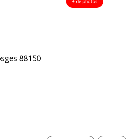
+ de photos
Vosges 88150