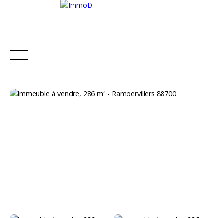
ACCUEIL
ACHETER
LOUER
METTRE EN L
Estimation
Être rappelé