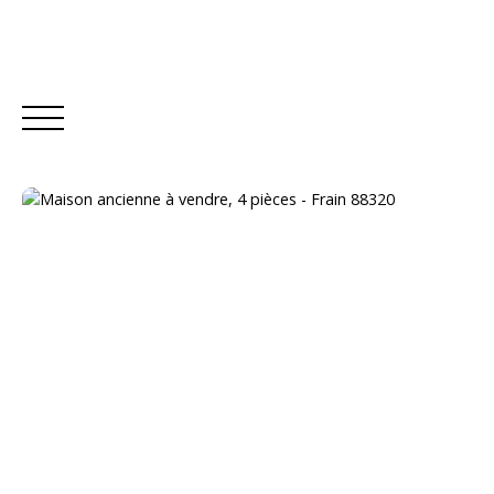
ACCUEIL
ACHETER
LOUER
Estimation
Être rappelé