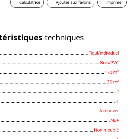
Calculatrice
Ajouter aux favoris
Imprimer
téristiques
techniques
Fioul/Individuel
Bois/PVC
170
m²
30
m²
2
1
A rénover
Nue
Non meublé