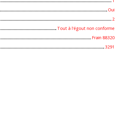
1
Oui
2
Tout à l'égout non conforme
Frain 88320
3291