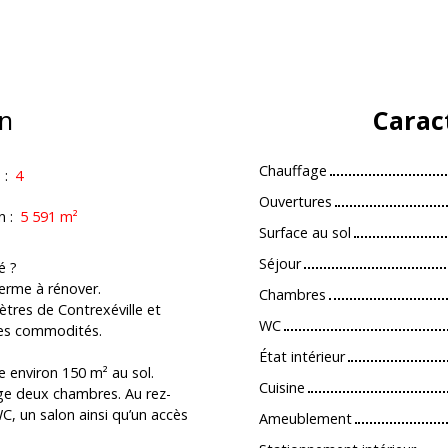
n
Carac
Chauffage
s
:
4
Ouvertures
n
:
5 591
m²
Surface au sol
Séjour
é ?
ferme à rénover.
Chambres
tres de Contrexéville et
WC
 des commodités.
État intérieur
e environ 150 m² au sol.
Cuisine
age deux chambres. Au rez-
WC, un salon ainsi qu’un accès
Ameublement