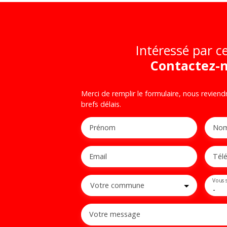
Intéressé par ce
Contactez-
Merci de remplir le formulaire, nous reviend
brefs délais.
Prénom
No
Email
Tél
Vous 
Votre commune
-
Votre message