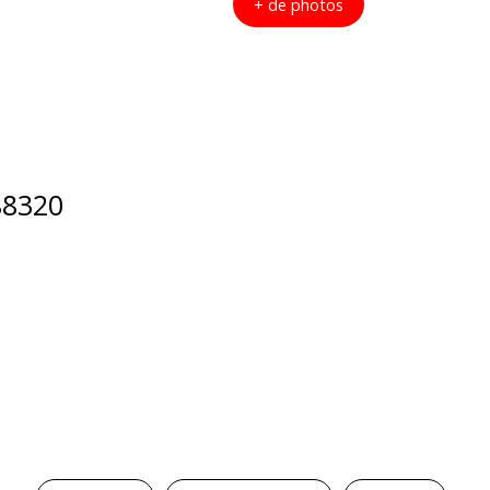
+ de photos
88320