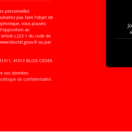
es personnelles
haitez pas faire l'objet de
léphonique, vous pouvez
J
 d'opposition au
A
'article L223-1 du code de
 www.bloctel.gouv.fr ou par
S 61311, 41013 BLOIS CEDEX.
 de vos données
politique de confidentialité
.