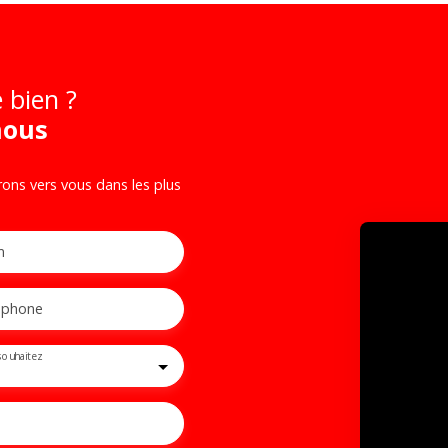
 bien ?
nous
rons vers vous dans les plus
m
éphone
souhaitez