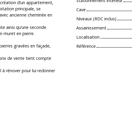
Stationnement intérieur
(création d’un appartement,
bitation principale, se
Cave
 avec ancienne cheminée en
Niveaux (RDC inclus)
nte ainsi qu’une seconde
Assainissement
un muret en pierre.
Localisation
 pierres gravées en façade,
Référence
 prix de vente tient compte
l à rénover pour lui redonner