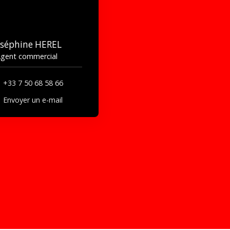
oséphine HEREL
gent commercial
+33 7 50 68 58 66
Envoyer un e-mail