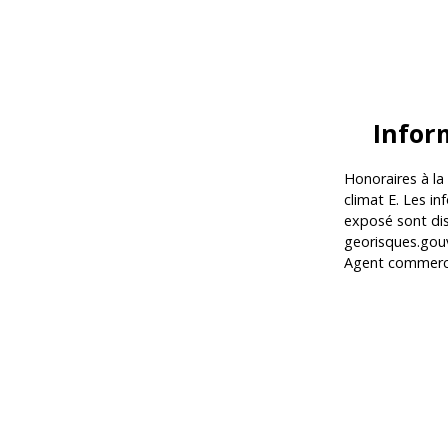
Infor
Honoraires à la
climat E. Les in
exposé sont dis
georisques.gouv
Agent commercia